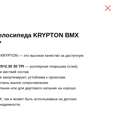
елосипеда KRYPTON BMX
Y
KRYPTON — это высокое качество за доступную
×2.35 30 TPI
— роллерная покрышка (слик),
и жесткий состав.
е амортизирует, устойчива к проколам.
 очень малое сопротивление.
тании или для дертового катания на хорошо
, так и может быть использована на детских
 надежности.